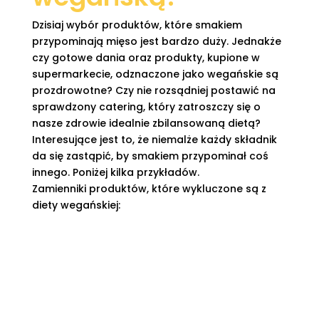
Dzisiaj wybór produktów, które smakiem
przypominają mięso jest bardzo duży. Jednakże
czy gotowe dania oraz produkty, kupione w
supermarkecie, odznaczone jako wegańskie są
prozdrowotne? Czy nie rozsądniej postawić na
sprawdzony catering, który zatroszczy się o
nasze zdrowie idealnie zbilansowaną dietą?
Interesujące jest to, że niemalże każdy składnik
da się zastąpić, by smakiem przypominał coś
innego. Poniżej kilka przykładów.
Zamienniki produktów, które wykluczone są z
diety wegańskiej:

ser - może zostać zastąpiony tofu ( używa
się je również do zrobienia roślinnej wersji
sernika!) oraz płatkami drożdżowymi
(dodatkowo zawierają w sobie witaminę