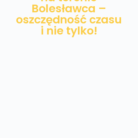
Bolesławca –
oszczędność czasu
i nie tylko!
Wiesz już, że dieta wegańska jest świetna
dla Ciebie? Zobacz ofertę cateringu
dietetycznego w Bolesławcu i postaw na
zbilansowane posiłki dostarczone każdego
dnia pod Twoje drzwi o stałej porze.
Zaoszczędź czas na planowaniu posiłków i
kaloryczności oraz przygotowaniu dań.
Wykorzystaj ten czas na momenty z
bliskimi, pracę lub rozwijanie swoich hobby.