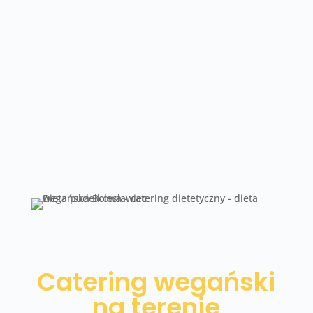
skuteczny sposób na odchudzanie, gdyż
do efektów zalicza się również
ograniczenie otyłości, czyli niższy wskaźnik
BMI. Trzeba jednak mieć na uwadze, że
każda dieta powinna być skonsultowana z
dietetykiem lub lekarzem, ponieważ każdy
organizm różni się i może w inny sposób za
na zmianę stylu życia.
Catering wegański
na terenie