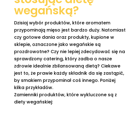
wegańską?
Dzisiaj wybór produktów, które aromatem
przypominają mięso jest bardzo duży. Natomiast
czy gotowe dania oraz produkty, kupione w
sklepie, oznaczone jako wegańskie są
prozdrowotne? Czy nie lepiej zdecydować się na
sprawdzony catering, który zadba o nasze
zdrowie idealnie zbilansowaną dietą? Ciekawe
jest to, że prawie każdy składnik da się zastąpić,
by smakiem przypominał coś innego. Poniżej
kilka przykładów.
Zamienniki produktów, które wykluczone są z
diety wegańskiej:

ser - można go zastąpić tofu ( używa się je
również do zrobienia wegańskiej wersji
sernika!) i płatkami drożdżowymi