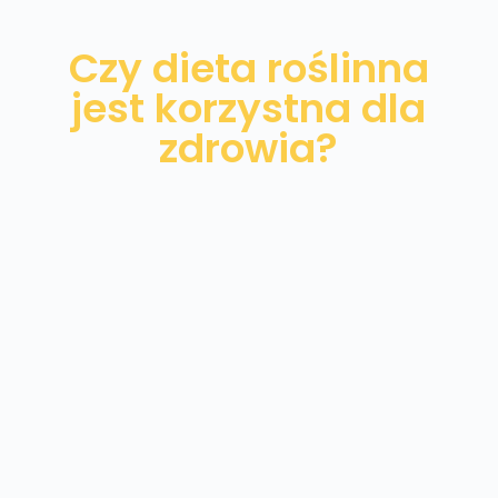
Czy dieta roślinna
jest korzystna dla
zdrowia?
Odpowiednio zbilansowana dieta roślinna
nie jest ryzykowna, a co ważne, zdrowa dla
funkcjonowania organizmu w każdym
wieku już od okresu niemowlęcego! Dieta
zmniejsza ryzyko miażdżycy, cukrzycy oraz
chorób przewlekłych. Osoby praktykujące
tę dietę rzadko chorują na nowotwory oraz
mają niższe ciśnienie krwi. Dieta wegańska