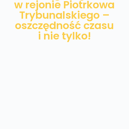
w rejonie Piotrkowa
Trybunalskiego –
oszczędność czasu
i nie tylko!
Wiesz już, że dieta wegańska jest świetna
dla Ciebie? Poznaj ofertę cateringu
dietetycznego w Piotrkowie Trybunalskim i
postaw na zbilansowane posiłki
dostarczone każdego dnia pod Twoje
drzwi o stałej godzinę. Zaoszczędź czas na
planowaniu posiłków i kaloryczności oraz
przygotowaniu dań. Spożytkuj ten czas na