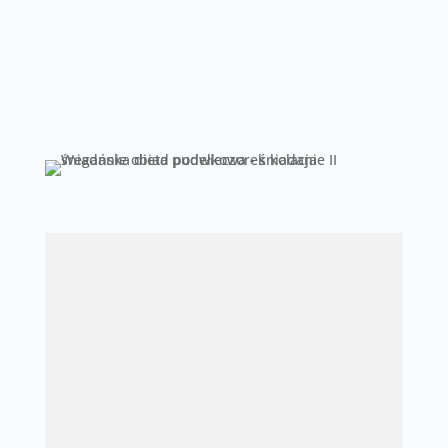
chwile z bliskimi, kariery lub rozwijanie
swoich pasji.
Zaufaj profesjonalistom, a będziesz
zadowolony z efektów diety pudełkowej!