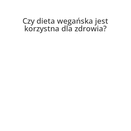
Czy dieta wegańska jest
korzystna dla zdrowia?
Prawidłowo zbilansowana dieta roślinna nie jest
ryzykowna, a co ważne, zdrowa dla funkcjonowania
organizmu w każdym wieku już od okresu
niemowlęcego! Dieta zmniejsza ryzyko miażdżycy,
cukrzycy i chorób przewlekłych. Osoby stosujące tę
dietę rzadziej chorują na nowotwory oraz mają
unormowane ciśnienie krwi. Dieta wegańska to także
skuteczny sposób na odchudzanie, ponieważ do
efektów zalicza się również zahamowanie otyłości,
czyli niższy wskaźnik BMI. Należy jednak pamiętać,
że każda dieta powinna być skonsultowana z
dietetykiem lub lekarzem, ponieważ każdy organizm