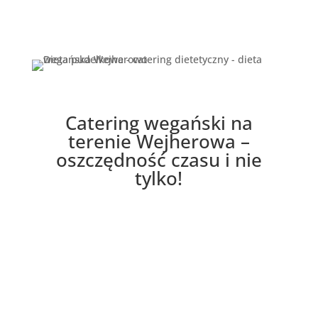
różni się i może inaczej za na zmianę nawyków
żywieniowych.
Catering wegański na
terenie Wejherowa –
oszczędność czasu i nie
tylko!
Wiesz już, że dieta roślinna jest świetna dla Ciebie?
Zobacz ofertę cateringu dietetycznego w Wejherowie
i postaw na gotowe posiłki dostarczone każdego dnia
pod Twój adres o stałej godzinę. Zaoszczędź czas na
planowaniu jadłospisu i kaloryczności oraz