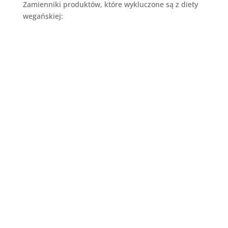
Zamienniki produktów, które wykluczone są z diety
wegańskiej:
ser - może zostać zastąpiony tofu ( używa
się je również do zrobienia roślinnej
wersji sernika!) i płatkami drożdżowymi
(dodatkowo zawierają w sobie witaminę
B);
jaja - Aquafaba to woda, w której
gotowano rośliny strączkowe, np.
ciecierzycę. Aquafaba może pełnić rolę