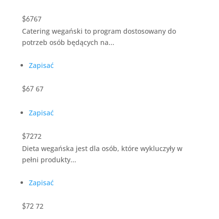
67
$67
Catering wegański to program dostosowany do
potrzeb osób będących na...
Zapisać
67
$67
Zapisać
72
$72
Dieta wegańska jest dla osób, które wykluczyły w
pełni produkty...
Zapisać
72
$72