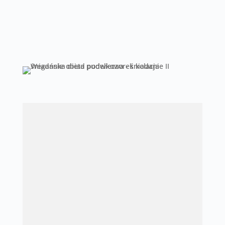
Zaufaj specjalistom, a będziesz
usatysfakcjonowany z efektów diety
pudełkowej!