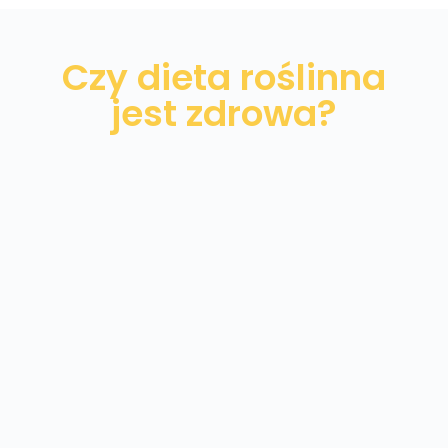
Czy dieta roślinna
jest zdrowa?
Odpowiednio zbilansowana dieta
wegańska nie jest ryzykowna, a co ważne,
zdrowa dla funkcjonowania organizmu w
każdym wieku już od okresu
niemowlęcego! Dieta zmniejsza ryzyko
miażdżycy, cukrzycy i chorób przewlekłych.
Osoby praktykujące tę dietę rzadko
chorują na nowotwory oraz mają niższe