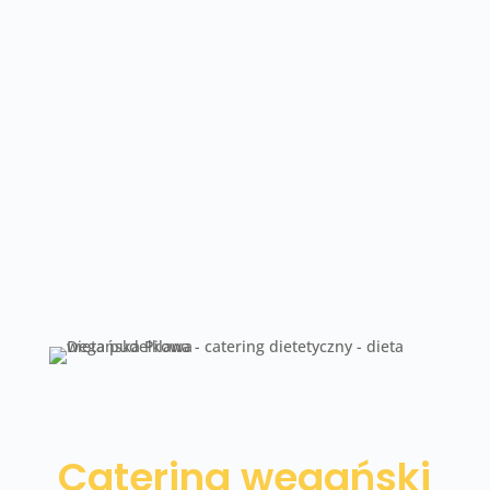
ciśnienie krwi. Dieta wegańska to także
idealny sposób na utratę zbędnych
kilogramów, bo do efektów zalicza się
również ograniczenie otyłości, czyli niższy
wskaźnik BMI. Trzeba jednak mieć na
uwadze, że każda dieta powinna być
skonsultowana z dietetykiem oraz
lekarzem, ponieważ każdy organizm różni
się i może w inny sposób za na zmianę
stylu życia.
Catering wegański