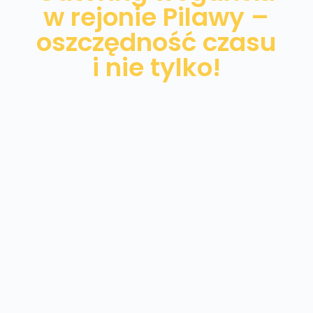
w rejonie Pilawy –
oszczędność czasu
i nie tylko!
Wiesz już, że dieta wegańska jest idealna
dla Ciebie? Zobacz ofertę cateringu
dietetycznego w Pilawie i postaw na
zbilansowane posiłki dostarczane każdego
dnia pod Twój adres o stałej porze.
Zaoszczędź czas na planowaniu posiłków i
kaloryczności oraz przyrządzaniu dań.
Wykorzystaj ten czas na momenty z
bliskimi, pracę albo rozwijanie swoich pasji.