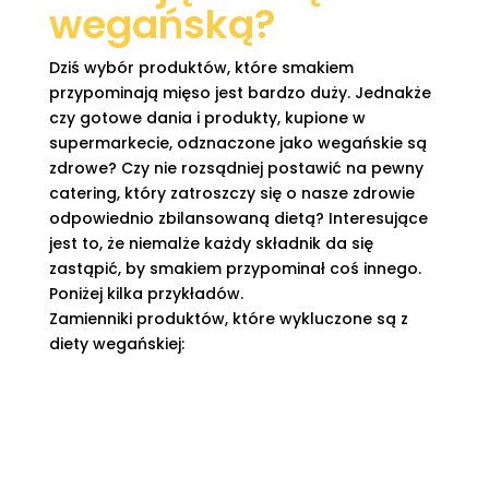
wegańską?
Dziś wybór produktów, które smakiem
przypominają mięso jest bardzo duży. Jednakże
czy gotowe dania i produkty, kupione w
supermarkecie, odznaczone jako wegańskie są
zdrowe? Czy nie rozsądniej postawić na pewny
catering, który zatroszczy się o nasze zdrowie
odpowiednio zbilansowaną dietą? Interesujące
jest to, że niemalże każdy składnik da się
zastąpić, by smakiem przypominał coś innego.
Poniżej kilka przykładów.
Zamienniki produktów, które wykluczone są z
diety wegańskiej:

ser - można go zastąpić tofu ( używa się je
również do zrobienia roślinnej wersji
sernika!) oraz płatkami drożdżowymi