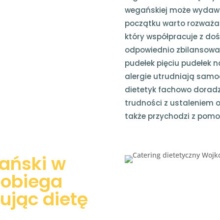
wegańskiej może wydaw
początku warto rozważać
który współpracuje z d
odpowiednio zbilansowan
pudełek pięciu pudełek na
alergie utrudniają samod
dietetyk fachowo doradzi
trudności z ustaleniem 
także przychodzi z pomo
ański w
pobiega
ując dietę