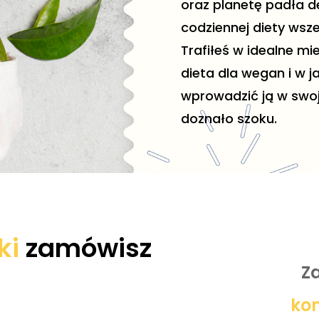
oraz planetę padła de
codziennej diety wsz
Trafiłeś w idealne mi
dieta dla wegan i w j
wprowadzić ją w swoją
doznało szoku.
ki
zamówisz
Z
ko