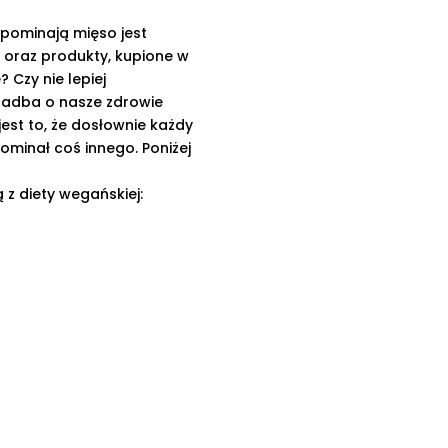
pominają mięso jest
 oraz produkty, kupione w
 Czy nie lepiej
zadba o nasze zdrowie
jest to, że dosłownie każdy
ominał coś innego. Poniżej
 z diety wegańskiej:
się je również do zrobienia
kami drożdżowymi
nę B);
towano rośliny strączkowe,
funkcję białek jaj. Istnieją
krobia z tapioki. Dodatkowo
nów w miejsce jajek;