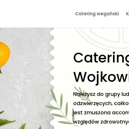
Catering wegański
K
Caterin
Wojkow
Należysz do grupy lud
odzwierzęcych, całkow
jest zmuszona accomp
względów zdrowotnych