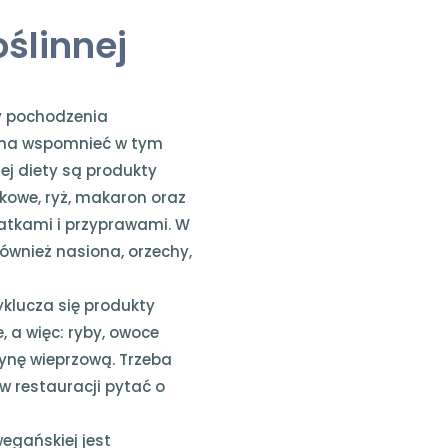
ślinnej
y pochodzenia
żna wspomnieć w tym
tej diety są produkty
zkowe, ryż, makaron oraz
datkami i przyprawami. W
ównież nasiona, orzechy,
yklucza się produkty
, a więc: ryby, owoce
tynę wieprzową. Trzeba
w restauracji pytać o
egańskiej jest