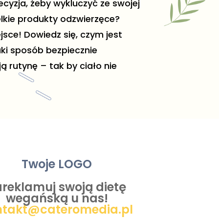
cyzja, żeby wykluczyć ze swojej
elkie produkty odzwierzęce?
ejsce! Dowiedz się, czym jest
aki sposób bezpiecznie
 rutynę – tak by ciało nie
Twoje LOGO
areklamuj swoją dietę
wegańską u nas!
ntakt@cateromedia.pl