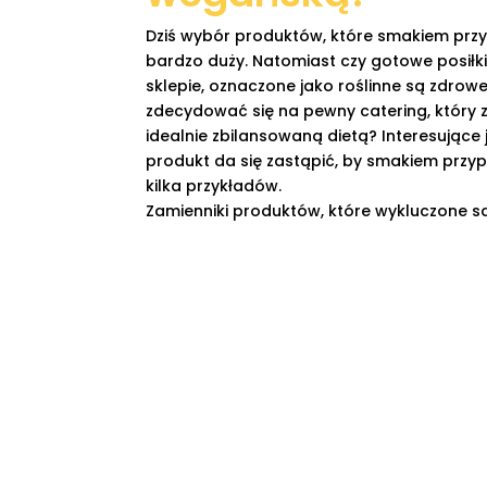
Dziś wybór produktów, które smakiem przy
bardzo duży. Natomiast czy gotowe posiłki
sklepie, oznaczone jako roślinne są zdrowe?
zdecydować się na pewny catering, który 
idealnie zbilansowaną dietą? Interesujące 
produkt da się zastąpić, by smakiem przyp
kilka przykładów.
Zamienniki produktów, które wykluczone są

ser - można go zastąpić tofu ( używa 
roślinnej wersji sernika!) oraz płat
(dodatkowo zawierają w sobie witami

jaja - Aquafaba to woda, w której go
np. ciecierzycę. Aquafaba może pełnić 
także substytuty jajek w proszku i s
realize wypieków można używać bana